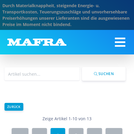
Durch Materialknappheit, steigende Energie- u.
Transportkosten, Teuerungszuschläge und unvorhersehbare
Preiserhöhungen unserer Lieferanten sind die ausgewiesenen
Preise im Moment nicht bindend.
SUCHEN
ZURÜCK
Zeige Artikel 1-10 von 13