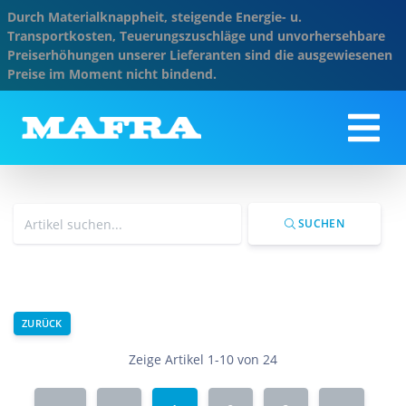
Durch Materialknappheit, steigende Energie- u.
Transportkosten, Teuerungszuschläge und unvorhersehbare
Preiserhöhungen unserer Lieferanten sind die ausgewiesenen
Preise im Moment nicht bindend.
SUCHEN
ZURÜCK
Zeige Artikel 1-10 von 24