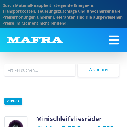
Durch Materialknappheit, steigende Energie- u.
Transportkosten, Teuerungszuschläge und unvorhersehbare
Preiserhöhungen unserer Lieferanten sind die ausgewiesenen
Preise im Moment nicht bindend.
SUCHEN
ZURÜCK
Minischleifvliesräder