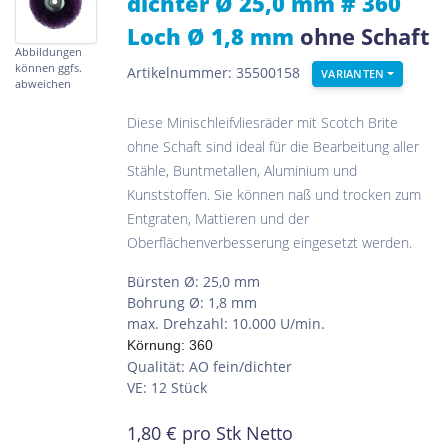
dichter Ø 25,0 mm # 360
Loch Ø 1,8 mm
ohne Schaft
Abbildungen
können ggfs.
Artikelnummer: 35500158
VARIANTEN
abweichen
Diese Minischleifvliesräder mit Scotch Brite
ohne Schaft sind ideal für die Bearbeitung aller
Stähle, Buntmetallen, Aluminium und
Kunststoffen. Sie können naß und trocken zum
Entgraten, Mattieren und der
Oberflächenverbesserung eingesetzt werden.
Bürsten Ø: 25,0 mm
Bohrung Ø: 1,8 mm
max. Drehzahl: 10.000 U/min.
Körnung: 360
Qualität: AO fein/dichter
VE: 12 Stück
1,80
€
pro Stk Netto