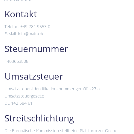
Kontakt
Telefon: +49 781 9553 0
E-Mail: info@mafra.de
Steuernummer
1403663808
Umsatzsteuer
Umsatzsteuer-Identifikationsnummer gemäß §27 a
Umsatzsteuergesetz:
DE 142 584 611
Streitschlichtung
Die Europäische Kommission stellt eine Plattform zur Online-