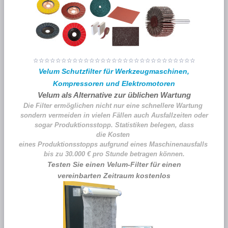
Diamantwerkzeuge
Shop
Katalog
Hartmetallfräser
Shop
Katalog
☆☆☆☆☆☆☆☆☆☆☆☆☆☆☆☆☆☆☆☆☆☆☆☆☆☆☆☆☆
Spezialwerkzeuge
Shop
Katalog
Velum Schutzfilter für Werkzeugmaschinen,
Kompressoren und Elektromotoren
Polierstifte
Shop
Katalog
Velum als Alternative zur üblichen Wartung
Die Filter ermöglichen nicht nur eine schnellere Wartung
Polierstifte gummigeb.
Shop
Katalog
sondern vermeiden in vielen Fällen auch Ausfallzeiten oder
sogar Produktionsstopp. Statistiken belegen, dass
Schleifvliesräder
Shop
Katalog
die Kosten
eines Produktionsstopps aufgrund eines Maschinenausfalls
Polierbürsten
Shop
Katalog
bis zu 30.000 € pro Stunde betragen können.
Testen Sie einen Velum-Filter für einen
Filzpolierkörper
Shop
Katalog
vereinbarten Zeitraum kostenlos
Polierwerkzeuge
Shop
Katalog
Exclusivwerkzeuge
Shop
Katalog