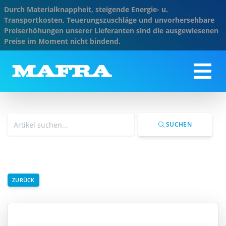
Durch Materialknappheit, steigende Energie- u.
Transportkosten, Teuerungszuschläge und unvorhersehbare
Preiserhöhungen unserer Lieferanten sind die ausgewiesenen
Preise im Moment nicht bindend.
SUCHEN
ZURÜCK