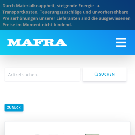
Durch Materialknappheit, steigende Energie- u.
Transportkosten, Teuerungszuschläge und unvorhersehbare
Preiserhöhungen unserer Lieferanten sind die ausgewiesenen
Preise im Moment nicht bindend.
SUCHEN
ZURÜCK