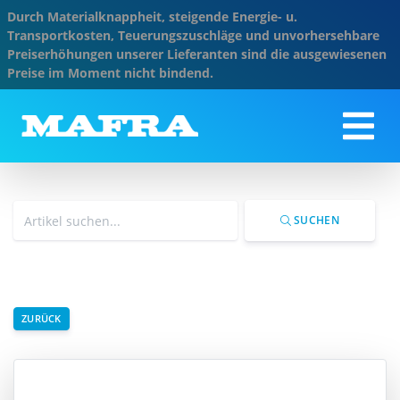
Durch Materialknappheit, steigende Energie- u.
Transportkosten, Teuerungszuschläge und unvorhersehbare
Preiserhöhungen unserer Lieferanten sind die ausgewiesenen
Preise im Moment nicht bindend.
SUCHEN
ZURÜCK