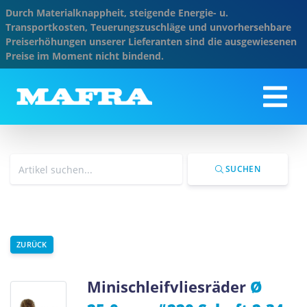
Durch Materialknappheit, steigende Energie- u.
Transportkosten, Teuerungszuschläge und unvorhersehbare
Preiserhöhungen unserer Lieferanten sind die ausgewiesenen
Preise im Moment nicht bindend.
SUCHEN
ZURÜCK
Minischleifvliesräder
Ø