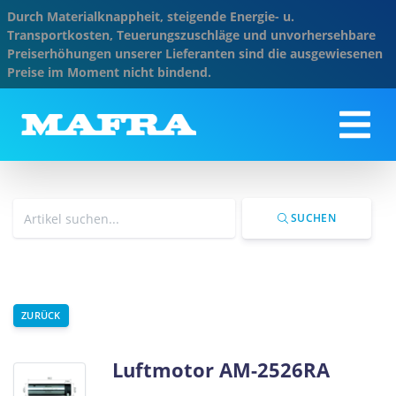
Durch Materialknappheit, steigende Energie- u.
Transportkosten, Teuerungszuschläge und unvorhersehbare
Preiserhöhungen unserer Lieferanten sind die ausgewiesenen
Preise im Moment nicht bindend.
SUCHEN
ZURÜCK
Luftmotor AM-2526RA