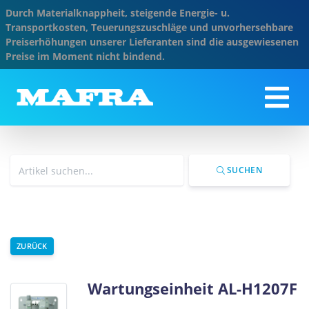
Durch Materialknappheit, steigende Energie- u.
Transportkosten, Teuerungszuschläge und unvorhersehbare
Preiserhöhungen unserer Lieferanten sind die ausgewiesenen
Preise im Moment nicht bindend.
SUCHEN
ZURÜCK
Wartungseinheit AL-H1207F