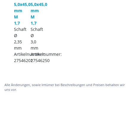
5,0x45,0
5,0x45,0
mm
mm
M
M
1,7
1,7
Schaft
Schaft
Ø
Ø
2,35
3,0
mm
mm
Artikelnummer:
Artikelnummer:
27546201
27546250
Alle Änderungen, sowie Irrtümer bei Beschreibungen und Preisen behalten wir
uns vor.