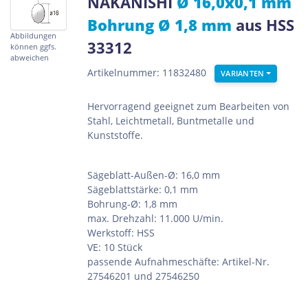
NAKANISHI
Ø 16,0x0,1 mm
Bohrung Ø 1,8 mm
aus HSS
Abbildungen
33312
können ggfs.
abweichen
Artikelnummer: 11832480
VARIANTEN
Hervorragend geeignet zum Bearbeiten von
Stahl, Leichtmetall, Buntmetalle und
Kunststoffe.
Sägeblatt-Außen-Ø: 16,0 mm
Sägeblattstärke: 0,1 mm
Bohrung-Ø: 1,8 mm
max. Drehzahl: 11.000 U/min.
Werkstoff: HSS
VE: 10 Stück
passende Aufnahmeschäfte: Artikel-Nr.
27546201 und 27546250