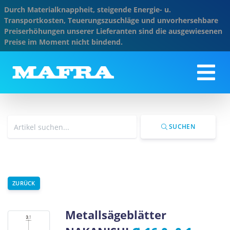
Durch Materialknappheit, steigende Energie- u.
Transportkosten, Teuerungszuschläge und unvorhersehbare
Preiserhöhungen unserer Lieferanten sind die ausgewiesenen
Preise im Moment nicht bindend.
SUCHEN
ZURÜCK
Metallsägeblätter