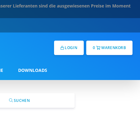
serer Lieferanten sind die ausgewiesenen Preise im Moment
LOGIN
0
WARENKORB
NE
DOWNLOADS
SUCHEN