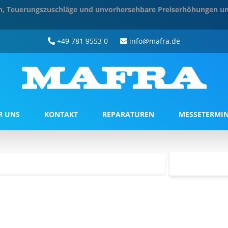
ten, Teuerungszuschläge und unvorhersehbare Preiserhöhungen un
+49 781 9553 0
info@mafra.de
R UNS
KONTAKT
REPARATUREN
MESSETERMI