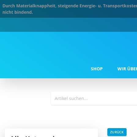
Durch Materialknappheit, steigende Energie- u. Transportkos
nicht bindend.
SHOP
WIR ÜBE
ZURÜCK