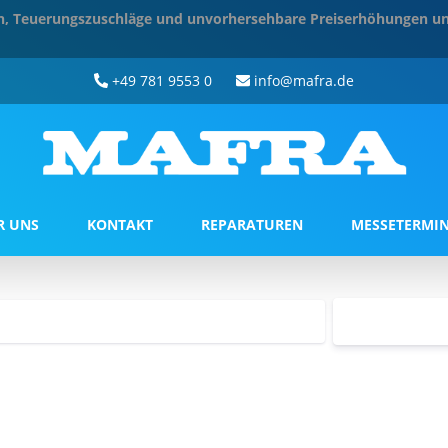
ten, Teuerungszuschläge und unvorhersehbare Preiserhöhungen un
+49 781 9553 0
info@mafra.de
R UNS
KONTAKT
REPARATUREN
MESSETERMI