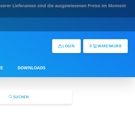
serer Lieferanten sind die ausgewiesenen Preise im Moment
LOGIN
0
WARENKORB
NE
DOWNLOADS
SUCHEN