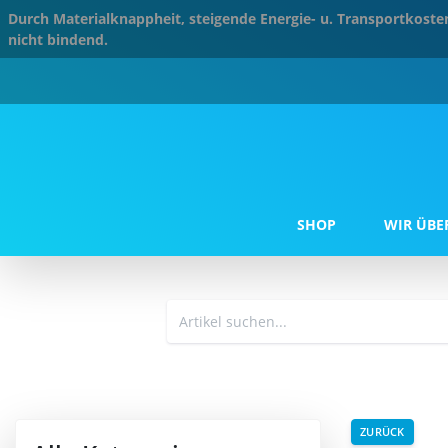
Durch Materialknappheit, steigende Energie- u. Transportkos
nicht bindend.
SHOP
WIR ÜBE
ZURÜCK