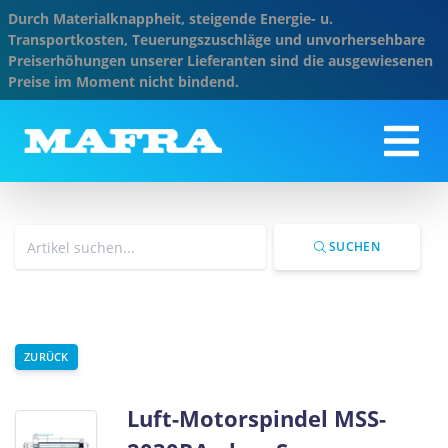
Durch Materialknappheit, steigende Energie- u.
Transportkosten, Teuerungszuschläge und unvorhersehbare
Preiserhöhungen unserer Lieferanten sind die ausgewiesenen
Preise im Moment nicht bindend.
SUCHEN
ZURÜCK
Luft-Motorspindel MSS-