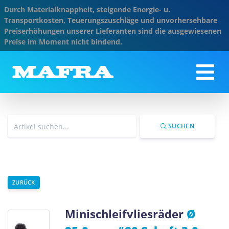
Durch Materialknappheit, steigende Energie- u.
Transportkosten, Teuerungszuschläge und unvorhersehbare
Preiserhöhungen unserer Lieferanten sind die ausgewiesenen
Preise im Moment nicht bindend.
SUCHEN
ZURÜCK
Minischleifvliesräder
Ø