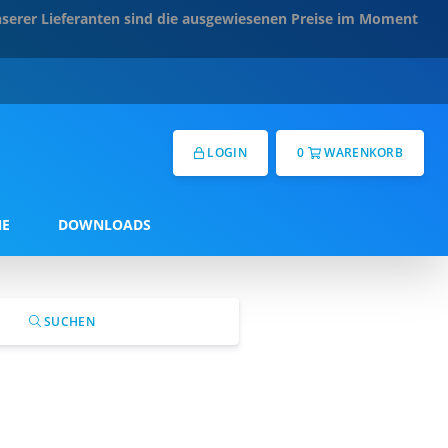
serer Lieferanten sind die ausgewiesenen Preise im Moment
LOGIN
0
WARENKORB
NE
DOWNLOADS
SUCHEN