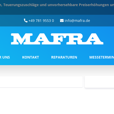
ten, Teuerungszuschläge und unvorhersehbare Preiserhöhungen un
+49 781 9553 0
info@mafra.de
R UNS
KONTAKT
REPARATUREN
MESSETERMI