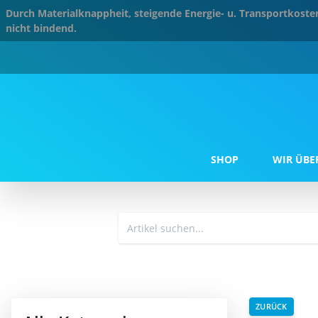
Durch Materialknappheit, steigende Energie- u. Transportkos
nicht bindend.
SHOP
WIR ÜBE
ZURÜCK