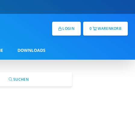
LOGIN
0
WARENKORB
NE
DOWNLOADS
SUCHEN