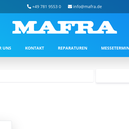
+49 781 9553 0
info@mafra.de
R UNS
KONTAKT
REPARATUREN
MESSETERMI