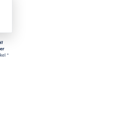
HI
er
kel "