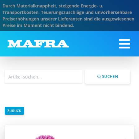
Durch Materialknappheit, steigende Energie- u.
Transportkosten, Teuerungszuschläge und unvorhersehbare
Preiserhöhungen unserer Lieferanten sind die ausgewiesenen
Preise im Moment nicht bindend.
SUCHEN
ZURÜCK