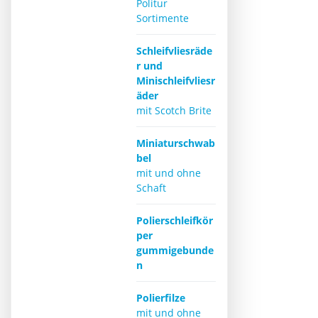
Politur
Sortimente
Schleifvliesräde
r und
Minischleifvliesr
äder
mit Scotch Brite
Miniaturschwab
bel
mit und ohne
Schaft
Polierschleifkör
per
gummigebunde
n
Polierfilze
mit und ohne