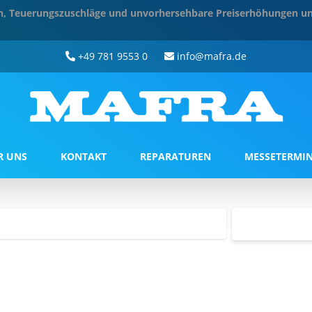
ten, Teuerungszuschläge und unvorhersehbare Preiserhöhungen un
+49 781 9553 0
info@mafra.de
R UNS
KONTAKT
REPARATUREN
MESSETERMI