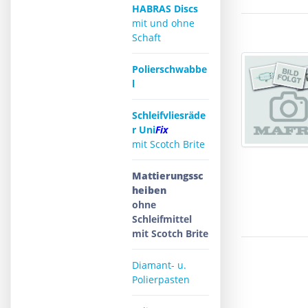
HABRAS Discs
mit und ohne
Schaft
Polierschwabbe
l
Schleifvliesräde
r Uni
Fix
mit Scotch Brite
Mattierungssc
heiben
ohne
Schleifmittel
mit Scotch Brite
Diamant- u.
Polierpasten