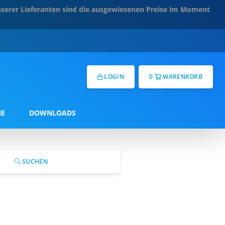
serer Lieferanten sind die ausgewiesenen Preise im Moment
LOGIN
0
WARENKORB
NE
DOWNLOADS
SUCHEN