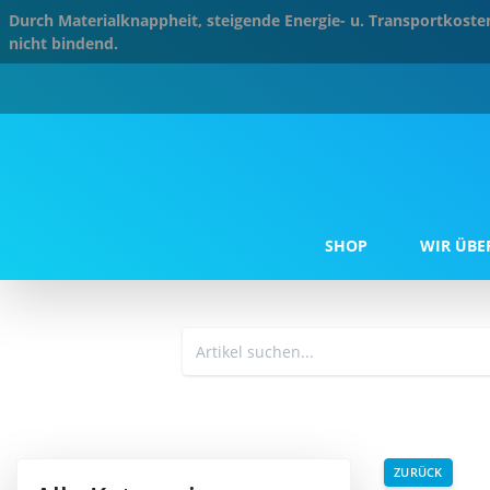
Durch Materialknappheit, steigende Energie- u. Transportkos
nicht bindend.
SHOP
WIR ÜBE
ZURÜCK