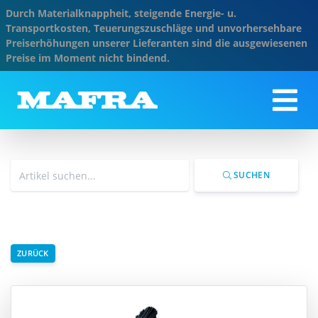
Durch Materialknappheit, steigende Energie- u.
Transportkosten, Teuerungszuschläge und unvorhersehbare
Preiserhöhungen unserer Lieferanten sind die ausgewiesenen
Preise im Moment nicht bindend.
SUCHEN
ZURÜCK