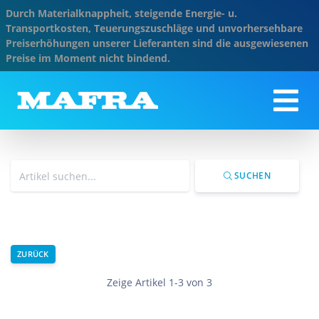
Durch Materialknappheit, steigende Energie- u.
Transportkosten, Teuerungszuschläge und unvorhersehbare
Preiserhöhungen unserer Lieferanten sind die ausgewiesenen
Preise im Moment nicht bindend.
SUCHEN
ZURÜCK
Zeige Artikel 1-3 von 3