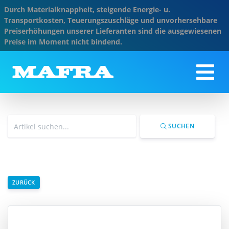
Durch Materialknappheit, steigende Energie- u.
Transportkosten, Teuerungszuschläge und unvorhersehbare
Preiserhöhungen unserer Lieferanten sind die ausgewiesenen
Preise im Moment nicht bindend.
SUCHEN
ZURÜCK