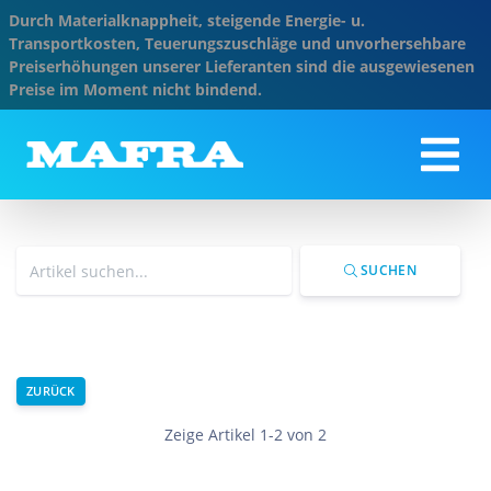
Durch Materialknappheit, steigende Energie- u.
Transportkosten, Teuerungszuschläge und unvorhersehbare
Preiserhöhungen unserer Lieferanten sind die ausgewiesenen
Preise im Moment nicht bindend.
SUCHEN
ZURÜCK
Zeige Artikel 1-2 von 2