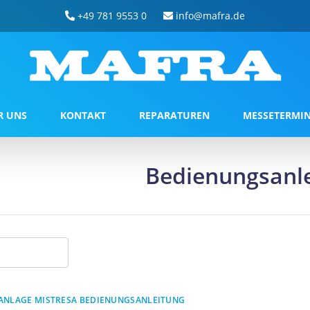
+49 781 9553 0
info@mafra.de
R UNS
KONTAKT
REPARATUREN
MESSETERMI
Bedienungsanl
ANLAGE MISTRESA BEDIENUNGSANLEITUNG