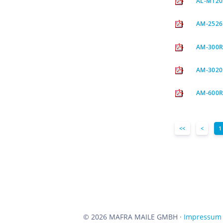
AL-M120
AM-2526
AM-300R
AM-302
AM-600
<<
<
1
©
2026 MAFRA MAILE GMBH ·
Impressum