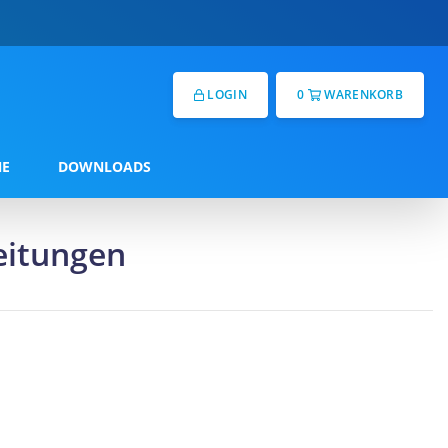
LOGIN
0
WARENKORB
NE
DOWNLOADS
eitungen