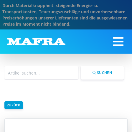
Durch Materialknappheit, steigende Energie- u.
Transportkosten, Teuerungszuschläge und unvorhersehbare
Preiserhöhungen unserer Lieferanten sind die ausgewiesenen
Preise im Moment nicht bindend.
SUCHEN
ZURÜCK