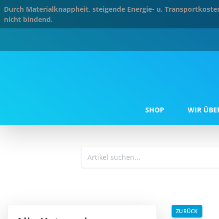
Durch Materialknappheit, steigende Energie- u. Transportkos
nicht bindend.
SHOP
WIR ÜBE
ZURÜCK