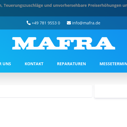
ten, Teuerungszuschläge und unvorhersehbare Preiserhöhungen un
+49 781 9553 0
info@mafra.de
R UNS
KONTAKT
REPARATUREN
MESSETERMI