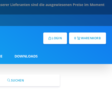
serer Lieferanten sind die ausgewiesenen Preise im Moment
LOGIN
0
WARENKORB
NE
DOWNLOADS
SUCHEN