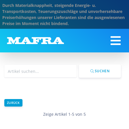
Durch Materialknappheit, steigende Energie- u.
Transportkosten, Teuerungszuschläge und unvorhersehbare
Preiserhöhungen unserer Lieferanten sind die ausgewiesenen
Preise im Moment nicht bindend.
SUCHEN
ZURÜCK
Zeige Artikel 1-5 von 5