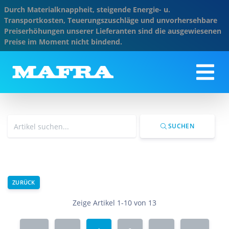
Durch Materialknappheit, steigende Energie- u.
Transportkosten, Teuerungszuschläge und unvorhersehbare
Preiserhöhungen unserer Lieferanten sind die ausgewiesenen
Preise im Moment nicht bindend.
SUCHEN
ZURÜCK
Zeige Artikel 1-10 von 13